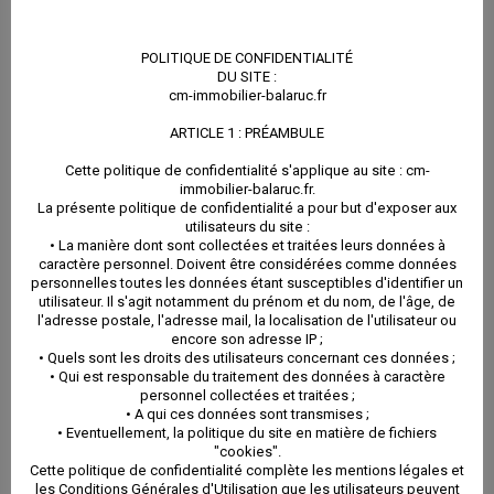
A. DONNÉES COLLECTÉES ET TRAITÉES ET MODE
POLITIQUE DE CONFIDENTIALITÉ
DU SITE :
DE COLLECTE
cm-immobilier-balaruc.fr
ARTICLE 1 : PRÉAMBULE
Les données à caractère personnel collectées sur le
Cette politique de confidentialité s'applique au site : cm-
site Cabinet immobilier Rouxel-Ripoll sont les
immobilier-balaruc.fr.
La présente politique de confidentialité a pour but d'exposer aux
suivantes :
utilisateurs du site :
• La manière dont sont collectées et traitées leurs données à
caractère personnel. Doivent être considérées comme données
personnelles toutes les données étant susceptibles d'identifier un
adresse mail, nom
utilisateur. Il s'agit notamment du prénom et du nom, de l'âge, de
l'adresse postale, l'adresse mail, la localisation de l'utilisateur ou
encore son adresse IP ;
Ces données sont collectées lorsque l’utilisateur
• Quels sont les droits des utilisateurs concernant ces données ;
• Qui est responsable du traitement des données à caractère
effectue l’une des opérations suivantes sur le site :
personnel collectées et traitées ;
• A qui ces données sont transmises ;
• Eventuellement, la politique du site en matière de fichiers
– Utilisation du formulaire de contact
"cookies".
Cette politique de confidentialité complète les mentions légales et
les Conditions Générales d'Utilisation que les utilisateurs peuvent