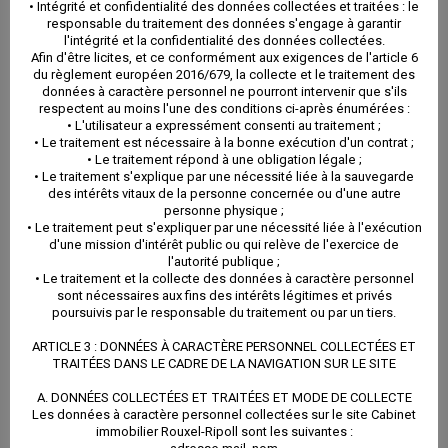
B. TRANSMISSION DES DONNÉES A DES TIERS
• Intégrité et confidentialité des données collectées et traitées : le
responsable du traitement des données s'engage à garantir
l'intégrité et la confidentialité des données collectées.
Afin d'être licites, et ce conformément aux exigences de l'article 6
Les données peuvent être transmises au(x) tiers ci-
du règlement européen 2016/679, la collecte et le traitement des
données à caractère personnel ne pourront intervenir que s'ils
après énuméré(s) :
respectent au moins l'une des conditions ci-après énumérées :
• L'utilisateur a expressément consenti au traitement ;
• Le traitement est nécessaire à la bonne exécution d'un contrat ;
Logiciel hébergeur de l’extranet (ICS)
• Le traitement répond à une obligation légale ;
• Le traitement s'explique par une nécessité liée à la sauvegarde
des intérêts vitaux de la personne concernée ou d'une autre
C. HÉBERGEMENT DES DONNÉES
personne physique ;
• Le traitement peut s'expliquer par une nécessité liée à l'exécution
d'une mission d'intérêt public ou qui relève de l'exercice de
l'autorité publique ;
Le site Cabinet immobilier Rouxel-Ripoll est hébergé
• Le traitement et la collecte des données à caractère personnel
sont nécessaires aux fins des intérêts légitimes et privés
par : PlanetHoster, dont le siège est situé à l’adresse
poursuivis par le responsable du traitement ou par un tiers.
ci-après :
ARTICLE 3 : DONNÉES À CARACTÈRE PERSONNEL COLLECTÉES ET
TRAITÉES DANS LE CADRE DE LA NAVIGATION SUR LE SITE
4416 Louis-B.-Mayer Laval, Québec Canada
A. DONNÉES COLLECTÉES ET TRAITÉES ET MODE DE COLLECTE
Les données à caractère personnel collectées sur le site Cabinet
immobilier Rouxel-Ripoll sont les suivantes :