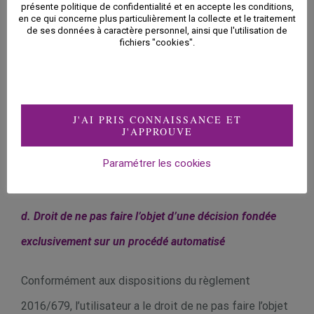
présente politique de confidentialité et en accepte les conditions,
en ce qui concerne plus particulièrement la collecte et le traitement
de ses données à caractère personnel, ainsi que l'utilisation de
Afin de demander la limitation du traitement de ses
fichiers "cookies".
données ou de formuler une opposition au traitement
de ses données, l’utilisateur doit suivre la procédure
suivante :
J'AI PRIS CONNAISSANCE ET
J'APPROUVE
Contacter le responsable de traitement des données
Paramétrer les cookies
via le formulaire présent sur le site.
d. Droit de ne pas faire l’objet d’une décision fondée
exclusivement sur un procédé automatisé
Conformément aux dispositions du règlement
2016/679, l’utilisateur a le droit de ne pas faire l’objet