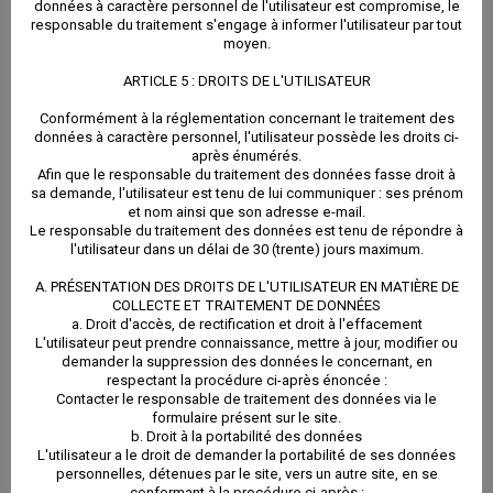
données à caractère personnel de l'utilisateur est compromise, le
ait été informé et à respecter les finalités pour
responsable du traitement s'engage à informer l'utilisateur par tout
moyen.
lesquelles ces données ont été collectées.
ARTICLE 5 : DROITS DE L'UTILISATEUR
Conformément à la réglementation concernant le traitement des
Le site dispose d’un certificat SSL afin de garantir que
données à caractère personnel, l'utilisateur possède les droits ci-
après énumérés.
les informations et le transfert des données
Afin que le responsable du traitement des données fasse droit à
sa demande, l'utilisateur est tenu de lui communiquer : ses prénom
transitant par le site sont sécurisés.
et nom ainsi que son adresse e-mail.
Le responsable du traitement des données est tenu de répondre à
l'utilisateur dans un délai de 30 (trente) jours maximum.
Un certificat SSL (« Secure Socket Layer » Certificate)
A. PRÉSENTATION DES DROITS DE L'UTILISATEUR EN MATIÈRE DE
COLLECTE ET TRAITEMENT DE DONNÉES
a pour but de sécuriser les données échangées entre
a. Droit d'accès, de rectification et droit à l'effacement
L'utilisateur peut prendre connaissance, mettre à jour, modifier ou
l’utilisateur et le site.
demander la suppression des données le concernant, en
respectant la procédure ci-après énoncée :
Contacter le responsable de traitement des données via le
De plus, le responsable du traitement des données
formulaire présent sur le site.
b. Droit à la portabilité des données
s’engage à notifier l’utilisateur en cas de rectification
L'utilisateur a le droit de demander la portabilité de ses données
personnelles, détenues par le site, vers un autre site, en se
ou de suppression des données, à moins que cela
conformant à la procédure ci-après :