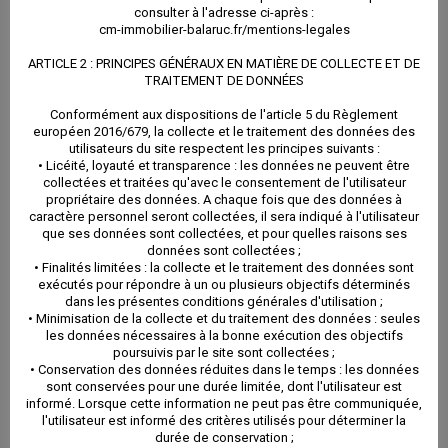
consulter à l'adresse ci-après :
– Connexion à l’extranet
cm-immobilier-balaruc.fr/mentions-legales
ARTICLE 2 : PRINCIPES GÉNÉRAUX EN MATIÈRE DE COLLECTE ET DE
Le responsable du traitement conservera dans ses
TRAITEMENT DE DONNÉES
systèmes informatiques du site et dans des
Conformément aux dispositions de l'article 5 du Règlement
européen 2016/679, la collecte et le traitement des données des
conditions raisonnables de sécurité l’ensemble des
utilisateurs du site respectent les principes suivants :
• Licéité, loyauté et transparence : les données ne peuvent être
données collectées pour une durée de : 5 ans à
collectées et traitées qu'avec le consentement de l'utilisateur
propriétaire des données. A chaque fois que des données à
compter de la fin des relations avec le client.
caractère personnel seront collectées, il sera indiqué à l'utilisateur
que ses données sont collectées, et pour quelles raisons ses
données sont collectées ;
• Finalités limitées : la collecte et le traitement des données sont
La collecte et le traitement des données répondent
exécutés pour répondre à un ou plusieurs objectifs déterminés
dans les présentes conditions générales d'utilisation ;
aux finalités suivantes :
• Minimisation de la collecte et du traitement des données : seules
les données nécessaires à la bonne exécution des objectifs
poursuivis par le site sont collectées ;
L’adresse mail et le nom sont utilisés pour
• Conservation des données réduites dans le temps : les données
sont conservées pour une durée limitée, dont l'utilisateur est
recontacter le client.
informé. Lorsque cette information ne peut pas être communiquée,
l'utilisateur est informé des critères utilisés pour déterminer la
durée de conservation ;