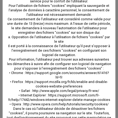
service pour le confort de l'utilisateur.
Pour l'utilisation de fichiers "cookies" impliquant la sauvegarde et
a. Droit d’accès, de rectification et droit à l’effacement
l'analyse de données à caractère personnel, le consentement de
l'utilisateur est nécessairement demandé.
Ce consentement de l'utilisateur est considéré comme valide pour
L’utilisateur peut prendre connaissance, mettre à jour,
une durée de 13 (treize) mois maximum. A l'issue de cette période,
le site demandera à nouveau l'autorisation de l'utilisateur pour
modifier ou demander la suppression des données le
enregistrer des fichiers "cookies" sur son disque dur.
a. Opposition de l'utilisateur à l'utilisation de fichiers "cookies" par
le site
concernant, en respectant la procédure ci-après
Il est porté à la connaissance de l'utilisateur qu'il peut s'opposer à
l'enregistrement de ces fichiers "cookies" en configurant son
énoncée :
logiciel de navigation.
Pour information, l'utilisateur peut trouver aux adresses suivantes
les démarches à suivre afin de configurer son logiciel de navigation
________
pour s'opposer à l'enregistrement des fichiers "cookies" :
• Chrome : https://support.google.com/accounts/answer/61416?
hl=fr
b. Droit à la portabilité des données
• Firefox : https://support.mozilla.org/fr/kb/enable-and-disable-
cookies-website-preferences
• Safari : http://www.apple.com/legal/privacy/fr-ww/
• Internet Explorer : https://support.microsoft.com/fr-
L’utilisateur a le droit de demander la portabilité de
fr/help/17442/windows-internet-explorer-delete-manage-cookies
• Opera : http://www.opera.com/help/tutorials/security/cookies/
ses données personnelles, détenues par le site, vers
Dans le cas où l'utilisateur décide de désactiver les fichiers
"cookies", il pourra poursuivre sa navigation sur le site. Toutefois,
un autre site, en se conformant à la procédure ci-après
tout dysfonctionnement du site provoqué par cette manipulation ne