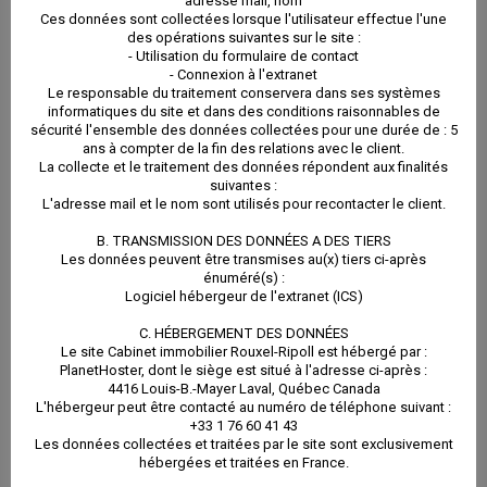
adresse mail, nom
L’hébergeur peut être contacté au numéro de
Ces données sont collectées lorsque l'utilisateur effectue l'une
des opérations suivantes sur le site :
téléphone suivant : +33 1 76 60 41 43
- Utilisation du formulaire de contact
- Connexion à l'extranet
Le responsable du traitement conservera dans ses systèmes
Les données collectées et traitées par le site sont
informatiques du site et dans des conditions raisonnables de
sécurité l'ensemble des données collectées pour une durée de : 5
exclusivement hébergées et traitées en France.
ans à compter de la fin des relations avec le client.
La collecte et le traitement des données répondent aux finalités
suivantes :
ARTICLE 4 : RESPONSABLE DU TRAITEMENT DES
L'adresse mail et le nom sont utilisés pour recontacter le client.
B. TRANSMISSION DES DONNÉES A DES TIERS
DONNÉES
Les données peuvent être transmises au(x) tiers ci-après
énuméré(s) :
Logiciel hébergeur de l'extranet (ICS)
A. LE RESPONSABLE DU TRAITEMENT DES
C. HÉBERGEMENT DES DONNÉES
DONNÉES
Le site Cabinet immobilier Rouxel-Ripoll est hébergé par :
PlanetHoster, dont le siège est situé à l'adresse ci-après :
4416 Louis-B.-Mayer Laval, Québec Canada
Le responsable du traitement des données à
L'hébergeur peut être contacté au numéro de téléphone suivant :
+33 1 76 60 41 43
caractère personnel est : Wilfrid ROUXEL. Il peut être
Les données collectées et traitées par le site sont exclusivement
hébergées et traitées en France.
contacté de la manière suivante :