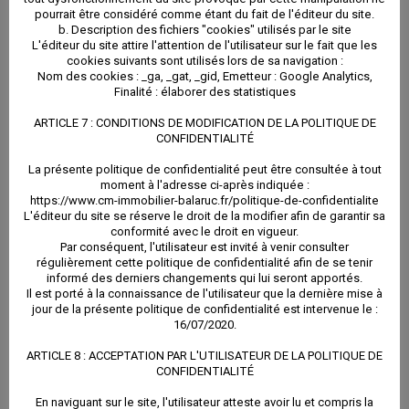
pourrait être considéré comme étant du fait de l'éditeur du site.
:
b. Description des fichiers "cookies" utilisés par le site
L'éditeur du site attire l'attention de l'utilisateur sur le fait que les
cookies suivants sont utilisés lors de sa navigation :
Contacter le responsable de traitement des données
Nom des cookies : _ga, _gat, _gid, Emetteur : Google Analytics,
Finalité : élaborer des statistiques
via le formulaire présent sur le site.
ARTICLE 7 : CONDITIONS DE MODIFICATION DE LA POLITIQUE DE
CONFIDENTIALITÉ
c. Droit à la limitation et à l’opposition du traitement
La présente politique de confidentialité peut être consultée à tout
moment à l'adresse ci-après indiquée :
des données
https://www.cm-immobilier-balaruc.fr/politique-de-confidentialite
L'éditeur du site se réserve le droit de la modifier afin de garantir sa
conformité avec le droit en vigueur.
L’utilisateur a le droit de demander la limitation ou de
Par conséquent, l'utilisateur est invité à venir consulter
régulièrement cette politique de confidentialité afin de se tenir
s’opposer au traitement de ses données par le site,
informé des derniers changements qui lui seront apportés.
Il est porté à la connaissance de l'utilisateur que la dernière mise à
sans que le site ne puisse refuser, sauf à démontrer
jour de la présente politique de confidentialité est intervenue le :
16/07/2020.
l’existence de motifs légitimes et impérieux, pouvant
ARTICLE 8 : ACCEPTATION PAR L'UTILISATEUR DE LA POLITIQUE DE
prévaloir sur les intérêts et les droits et libertés de
CONFIDENTIALITÉ
En naviguant sur le site, l'utilisateur atteste avoir lu et compris la
l’utilisateur.