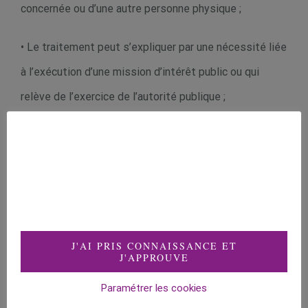
concernée ou d’une autre personne physique ;
• Le traitement peut s’expliquer par une nécessité liée
à l’exécution d’une mission d’intérêt public ou qui
relève de l’exercice de l’autorité publique ;
• Le traitement et la collecte des données à caractère
personnel sont nécessaires aux fins des intérêts
légitimes et privés poursuivis par le responsable du
traitement ou par un tiers.
J'AI PRIS CONNAISSANCE ET
ARTICLE 3 : DONNÉES À CARACTÈRE PERSONNEL
J'APPROUVE
COLLECTÉES ET TRAITÉES DANS LE CADRE DE LA
Paramétrer les cookies
NAVIGATION SUR LE SITE