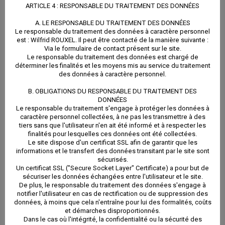
ARTICLE 4 : RESPONSABLE DU TRAITEMENT DES DONNÉES
A. LE RESPONSABLE DU TRAITEMENT DES DONNÉES
Via le formulaire de contact présent sur le site.
Le responsable du traitement des données à caractère personnel
est : Wilfrid ROUXEL. Il peut être contacté de la manière suivante :
Via le formulaire de contact présent sur le site.
Le responsable du traitement des données est chargé
Le responsable du traitement des données est chargé de
déterminer les finalités et les moyens mis au service du traitement
de déterminer les finalités et les moyens mis au
des données à caractère personnel.
service du traitement des données à caractère
B. OBLIGATIONS DU RESPONSABLE DU TRAITEMENT DES
DONNÉES
personnel.
Le responsable du traitement s'engage à protéger les données à
caractère personnel collectées, à ne pas les transmettre à des
tiers sans que l'utilisateur n'en ait été informé et à respecter les
finalités pour lesquelles ces données ont été collectées.
B. OBLIGATIONS DU RESPONSABLE DU
Le site dispose d'un certificat SSL afin de garantir que les
informations et le transfert des données transitant par le site sont
TRAITEMENT DES DONNÉES
sécurisés.
Un certificat SSL ("Secure Socket Layer" Certificate) a pour but de
sécuriser les données échangées entre l'utilisateur et le site.
Le responsable du traitement s’engage à protéger les
De plus, le responsable du traitement des données s'engage à
notifier l'utilisateur en cas de rectification ou de suppression des
données à caractère personnel collectées, à ne pas
données, à moins que cela n'entraîne pour lui des formalités, coûts
et démarches disproportionnés.
les transmettre à des tiers sans que l’utilisateur n’en
Dans le cas où l'intégrité, la confidentialité ou la sécurité des