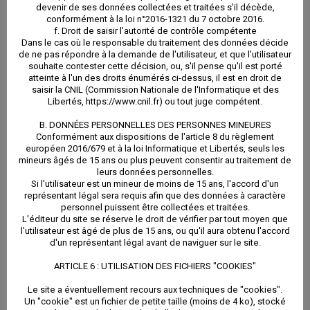
devenir de ses données collectées et traitées s'il décède,
conformément à la loi n°2016-1321 du 7 octobre 2016.
f. Droit de saisir l'autorité de contrôle compétente
Dans le cas où le responsable du traitement des données décide
de ne pas répondre à la demande de l'utilisateur, et que l'utilisateur
souhaite contester cette décision, ou, s'il pense qu'il est porté
atteinte à l'un des droits énumérés ci-dessus, il est en droit de
saisir la CNIL (Commission Nationale de l'Informatique et des
Libertés, https://www.cnil.fr) ou tout juge compétent.
B. DONNÉES PERSONNELLES DES PERSONNES MINEURES
Conformément aux dispositions de l'article 8 du règlement
européen 2016/679 et à la loi Informatique et Libertés, seuls les
mineurs âgés de 15 ans ou plus peuvent consentir au traitement de
leurs données personnelles.
Si l'utilisateur est un mineur de moins de 15 ans, l'accord d'un
représentant légal sera requis afin que des données à caractère
personnel puissent être collectées et traitées.
L'éditeur du site se réserve le droit de vérifier par tout moyen que
l'utilisateur est âgé de plus de 15 ans, ou qu'il aura obtenu l'accord
d'un représentant légal avant de naviguer sur le site.
ARTICLE 6 : UTILISATION DES FICHIERS "COOKIES"
Le site a éventuellement recours aux techniques de "cookies".
Un "cookie" est un fichier de petite taille (moins de 4 ko), stocké