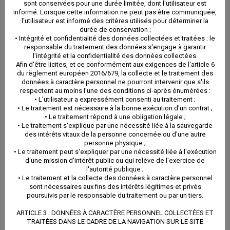
sont conservées pour une durée limitée, dont l'utilisateur est
informé. Lorsque cette information ne peut pas être communiquée,
l'utilisateur est informé des critères utilisés pour déterminer la
durée de conservation ;
• Intégrité et confidentialité des données collectées et traitées : le
responsable du traitement des données s'engage à garantir
l'intégrité et la confidentialité des données collectées.
Afin d'être licites, et ce conformément aux exigences de l'article 6
du règlement européen 2016/679, la collecte et le traitement des
données à caractère personnel ne pourront intervenir que s'ils
respectent au moins l'une des conditions ci-après énumérées :
• L'utilisateur a expressément consenti au traitement ;
• Le traitement est nécessaire à la bonne exécution d'un contrat ;
• Le traitement répond à une obligation légale ;
• Le traitement s'explique par une nécessité liée à la sauvegarde
des intérêts vitaux de la personne concernée ou d'une autre
personne physique ;
• Le traitement peut s'expliquer par une nécessité liée à l'exécution
Liens utiles :
d'une mission d'intérêt public ou qui relève de l'exercice de
l'autorité publique ;
• Le traitement et la collecte des données à caractère personnel
sont nécessaires aux fins des intérêts légitimes et privés
https://www.agglopole.fr/
poursuivis par le responsable du traitement ou par un tiers.
ARTICLE 3 : DONNÉES À CARACTÈRE PERSONNEL COLLECTÉES ET
TRAITÉES DANS LE CADRE DE LA NAVIGATION SUR LE SITE