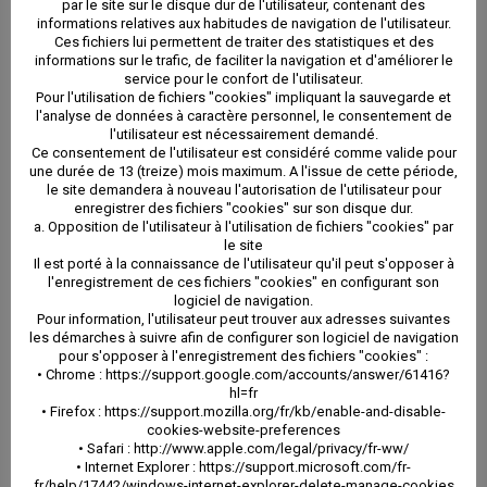
par le site sur le disque dur de l'utilisateur, contenant des
informations relatives aux habitudes de navigation de l'utilisateur.
Ces fichiers lui permettent de traiter des statistiques et des
informations sur le trafic, de faciliter la navigation et d'améliorer le
service pour le confort de l'utilisateur.
Pour l'utilisation de fichiers "cookies" impliquant la sauvegarde et
l'analyse de données à caractère personnel, le consentement de
l'utilisateur est nécessairement demandé.
Ce consentement de l'utilisateur est considéré comme valide pour
une durée de 13 (treize) mois maximum. A l'issue de cette période,
le site demandera à nouveau l'autorisation de l'utilisateur pour
enregistrer des fichiers "cookies" sur son disque dur.
a. Opposition de l'utilisateur à l'utilisation de fichiers "cookies" par
le site
Il est porté à la connaissance de l'utilisateur qu'il peut s'opposer à
l'enregistrement de ces fichiers "cookies" en configurant son
logiciel de navigation.
Pour information, l'utilisateur peut trouver aux adresses suivantes
les démarches à suivre afin de configurer son logiciel de navigation
pour s'opposer à l'enregistrement des fichiers "cookies" :
• Chrome : https://support.google.com/accounts/answer/61416?
hl=fr
• Firefox : https://support.mozilla.org/fr/kb/enable-and-disable-
cookies-website-preferences
• Safari : http://www.apple.com/legal/privacy/fr-ww/
• Internet Explorer : https://support.microsoft.com/fr-
fr/help/17442/windows-internet-explorer-delete-manage-cookies