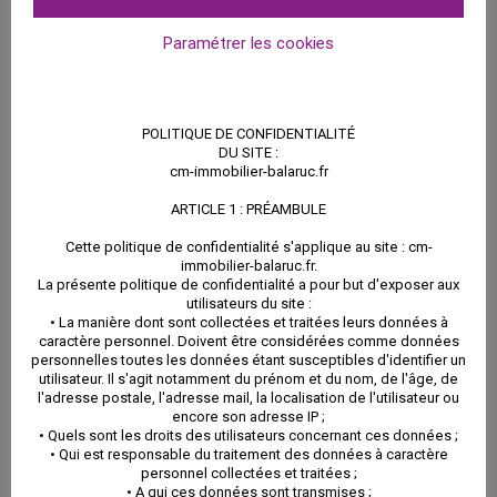
Paramétrer les cookies
POLITIQUE DE CONFIDENTIALITÉ
DU SITE :
cm-immobilier-balaruc.fr
ARTICLE 1 : PRÉAMBULE
Cette politique de confidentialité s'applique au site : cm-
immobilier-balaruc.fr.
La présente politique de confidentialité a pour but d'exposer aux
utilisateurs du site :
• La manière dont sont collectées et traitées leurs données à
caractère personnel. Doivent être considérées comme données
Du point de vue économique, le bassin est aussi
personnelles toutes les données étant susceptibles d'identifier un
utilisateur. Il s'agit notamment du prénom et du nom, de l'âge, de
apporteur de nombreuses ressources, telle que la
l'adresse postale, l'adresse mail, la localisation de l'utilisateur ou
encore son adresse IP ;
conchyliculture. Pas moins de 600 mas sont autour de
• Quels sont les droits des utilisateurs concernant ces données ;
• Qui est responsable du traitement des données à caractère
l’étang et produisent 12 000 tonnes d’huîtres par an, la
personnel collectées et traitées ;
• A qui ces données sont transmises ;