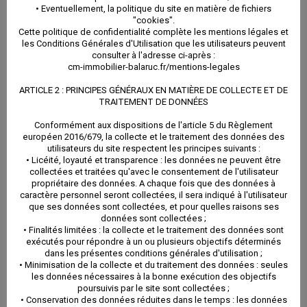
pêche mais aussi le tourisme et la plaisance.
• Eventuellement, la politique du site en matière de fichiers
"cookies".
Cette politique de confidentialité complète les mentions légales et
les Conditions Générales d'Utilisation que les utilisateurs peuvent
consulter à l'adresse ci-après :
C’est aussi un espace de détente, en effet, chaque
cm-immobilier-balaruc.fr/mentions-legales
ville possède son port de plaisance, sa base nautique,
ARTICLE 2 : PRINCIPES GÉNÉRAUX EN MATIÈRE DE COLLECTE ET DE
TRAITEMENT DE DONNÉES
ou son école de voile, il y a aussi le tourisme fluvial
Conformément aux dispositions de l'article 5 du Règlement
avec le canal du Rhône à
Sète
qui débouche, bien sûr, à
européen 2016/679, la collecte et le traitement des données des
utilisateurs du site respectent les principes suivants :
Sète et de l’autre côté le canal du midi qui part de
• Licéité, loyauté et transparence : les données ne peuvent être
collectées et traitées qu'avec le consentement de l'utilisateur
Marseillan
et qui se jette dans la Garonne.
propriétaire des données. A chaque fois que des données à
caractère personnel seront collectées, il sera indiqué à l'utilisateur
que ses données sont collectées, et pour quelles raisons ses
données sont collectées ;
Tout autour de l’Etang de Thau il existe encore de
• Finalités limitées : la collecte et le traitement des données sont
exécutés pour répondre à un ou plusieurs objectifs déterminés
nombreuses zones protégées abritant une faune et
dans les présentes conditions générales d'utilisation ;
• Minimisation de la collecte et du traitement des données : seules
une flore extraordinaires.
les données nécessaires à la bonne exécution des objectifs
poursuivis par le site sont collectées ;
• Conservation des données réduites dans le temps : les données