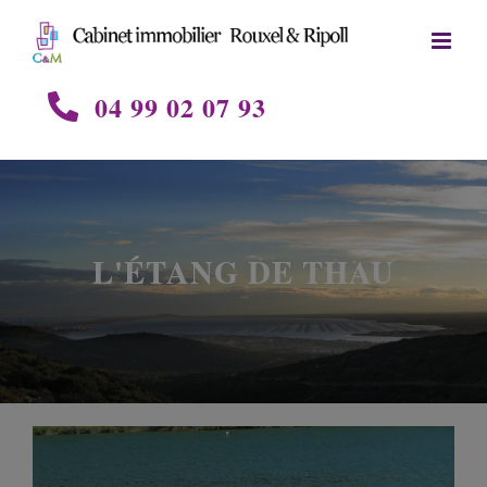
Skip
to
content
04 99 02 07 93
L'ÉTANG DE THAU