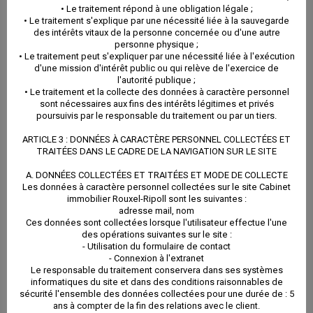
• Le traitement répond à une obligation légale ;
leur séjour. La ville a décidé de moderniser ses
• Le traitement s'explique par une nécessité liée à la sauvegarde
des intérêts vitaux de la personne concernée ou d'une autre
installations thermales dans les années à venir, après
personne physique ;
• Le traitement peut s'expliquer par une nécessité liée à l'exécution
Obalia le nouveau centre thermoludique et familial, le
d'une mission d'intérêt public ou qui relève de l'exercice de
l'autorité publique ;
projet d’un grand centre thermal futuriste est prêt à
• Le traitement et la collecte des données à caractère personnel
sont nécessaires aux fins des intérêts légitimes et privés
voir le jour.
poursuivis par le responsable du traitement ou par un tiers.
ARTICLE 3 : DONNÉES À CARACTÈRE PERSONNEL COLLECTÉES ET
Investisseurs à Balaruc
TRAITÉES DANS LE CADRE DE LA NAVIGATION SUR LE SITE
A. DONNÉES COLLECTÉES ET TRAITÉES ET MODE DE COLLECTE
les Bains ?
Les données à caractère personnel collectées sur le site Cabinet
immobilier Rouxel-Ripoll sont les suivantes :
adresse mail, nom
Ces données sont collectées lorsque l'utilisateur effectue l'une
des opérations suivantes sur le site :
Si vous êtes un investisseur, vous trouverez à Balaruc
- Utilisation du formulaire de contact
- Connexion à l'extranet
Le responsable du traitement conservera dans ses systèmes
les Bains un rendement inégalable ailleurs dans la
informatiques du site et dans des conditions raisonnables de
sécurité l'ensemble des données collectées pour une durée de : 5
région.
ans à compter de la fin des relations avec le client.