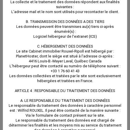
La collecte et le traitement des données répondent aux finalités
suivantes :
RETOUR AUX ACTUALITÉS
L'adresse mail et le nom sont utilisés pour recontacter le client.
B. TRANSMISSION DES DONNÉES A DES TIERS
Les données peuvent être transmises au(x) tiers ci-après
énuméré(s) :
Le 13 août 2020 à 09:27
|
infos pratiques
Logiciel hébergeur de l'extranet (ICS)
C. HÉBERGEMENT DES DONNÉES
Le site Cabinet immobilier Rouxel-Ripoll est hébergé par :
PlanetHoster, dont le siège est situé à l'adresse ci-après :
4416 Louis-B.-Mayer Laval, Québec Canada
Partager cet article
L'hébergeur peut être contacté au numéro de téléphone suivant :
+33 1 76 60 41 43
Facebook
Twitter
LinkedIn
Reddit
Email
Les données collectées et traitées par le site sont exclusivement
hébergées et traitées en France.
ARTICLE 4 : RESPONSABLE DU TRAITEMENT DES DONNÉES
Articles similaires
A. LE RESPONSABLE DU TRAITEMENT DES DONNÉES
Le responsable du traitement des données à caractère personnel
est : Wilfrid ROUXEL. Il peut être contacté de la manière suivante :
Via le formulaire de contact présent sur le site.
Le responsable du traitement des données est chargé de
déterminer les finalités et les moyens mis au service du traitement