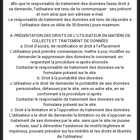
04 99 02 07 93
Afin que le responsable du traitement des données fasse droit à
Page de contact
sa demande, l'utilisateur est tenu de lui communiquer : ses prénom
et nom ainsi que son adresse e-mail.
Le responsable du traitement des données est tenu de répondre à
l'utilisateur dans un délai de 30 (trente) jours maximum.
SUIVEZ NOUS
A. PRÉSENTATION DES DROITS DE L'UTILISATEUR EN MATIÈRE DE
COLLECTE ET TRAITEMENT DE DONNÉES
a. Droit d'accès, de rectification et droit à l'effacement
L'utilisateur peut prendre connaissance, mettre à jour, modifier ou
demander la suppression des données le concernant, en
respectant la procédure ci-après énoncée :
Contacter le responsable de traitement des données via le
formulaire présent sur le site.
DERNIÈRES ACTUALITÉS
b. Droit à la portabilité des données
L'utilisateur a le droit de demander la portabilité de ses données
personnelles, détenues par le site, vers un autre site, en se
un syndic à Mèze !
conformant à la procédure ci-après :
Contacter le responsable de traitement des données via le
formulaire présent sur le site.
La cure à Balaruc et ses bienfaits !
c. Droit à la limitation et à l'opposition du traitement des données
L'utilisateur a le droit de demander la limitation ou de s'opposer au
Le vote par correspondance
traitement de ses données par le site, sans que le site ne puisse
refuser, sauf à démontrer l'existence de motifs légitimes et
Le marché de l’immobilier sur le bassin de Thau
impérieux, pouvant prévaloir sur les intérêts et les droits et libertés
de l'utilisateur.