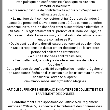
Cette politique de confidentialité s'applique au site : cm-
immobilier-balaruc.fr.
La présente politique de confidentialité a pour but d'exposer aux
utilisateurs du site :
Plus de 40 000 curistes y viennent chaque année pour
• La manière dont sont collectées et traitées leurs données à
caractère personnel. Doivent être considérées comme données
y suivre une cure. Grace aux eaux chaudes et
personnelles toutes les données étant susceptibles d'identifier un
utilisateur. Il s'agit notamment du prénom et du nom, de l'âge, de
minéralisées et aux boues thermales, les curistes
l'adresse postale, l'adresse mail, la localisation de l'utilisateur ou
encore son adresse IP ;
retrouvent une meilleure mobilisation articulaire et
• Quels sont les droits des utilisateurs concernant ces données ;
• Qui est responsable du traitement des données à caractère
apprécient les soins de rhumatologie. De nombreux
personnel collectées et traitées ;
• A qui ces données sont transmises ;
• Eventuellement, la politique du site en matière de fichiers
divertissements, de belles balades et bien sûr les
"cookies".
Cette politique de confidentialité complète les mentions légales et
plages sont à la disposition des curistes.
les Conditions Générales d'Utilisation que les utilisateurs peuvent
consulter à l'adresse ci-après :
cm-immobilier-balaruc.fr/mentions-legales
Pourquoi parler de la
ARTICLE 2 : PRINCIPES GÉNÉRAUX EN MATIÈRE DE COLLECTE ET DE
TRAITEMENT DE DONNÉES
cure dans nos
Conformément aux dispositions de l'article 5 du Règlement
européen 2016/679, la collecte et le traitement des données des