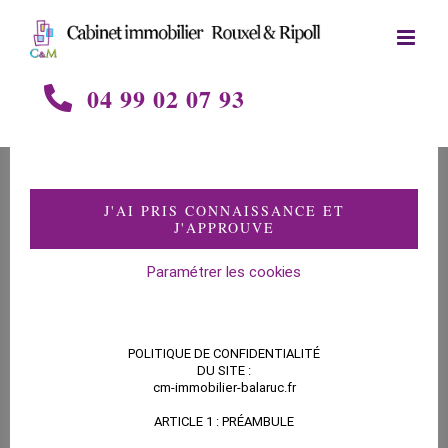
Skip
to
content
04 99 02 07 93
La cure à Balaruc et
J'AI PRIS CONNAISSANCE ET
J'APPROUVE
ses bienfaits !
Paramétrer les cookies
Balaruc les Bains est la
POLITIQUE DE CONFIDENTIALITÉ
première station
DU SITE :
cm-immobilier-balaruc.fr
ARTICLE 1 : PRÉAMBULE
thermale de France