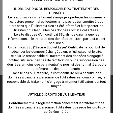
des données à caractère personnel.
B. OBLIGATIONS DU RESPONSABLE DU TRAITEMENT DES
DONNÉES
Le responsable du traitement s'engage à protéger les données à
caractère personnel collectées, à ne pas les transmettre à des
tiers sans que l'utilisateur n'en ait été informé et à respecter les
finalités pour lesquelles ces données ont été collectées.
Le site dispose d'un certificat SSL afin de garantir que les
informations et le transfert des données transitant par le site sont
sécurisés.
Un certificat SSL ("Secure Socket Layer" Certificate) a pour but de
sécuriser les données échangées entre l'utilisateur et le site.
De plus, le responsable du traitement des données s'engage à
notifier l'utilisateur en cas de rectification ou de suppression des
données, à moins que cela n'entraîne pour lui des formalités, coûts
et démarches disproportionnés.
Dans le cas où l'intégrité, la confidentialité ou la sécurité des
données à caractère personnel de l'utilisateur est compromise, le
responsable du traitement s'engage à informer l'utilisateur par tout
moyen.
NOUS CONTACTER
ARTICLE 5 : DROITS DE L'UTILISATEUR
Agence Immobilière Balaruc :
Conformément à la réglementation concernant le traitement des
3 rue Montgolfier
données à caractère personnel, l'utilisateur possède les droits ci-
34540, Balaruc-les-Bains
après énumérés.