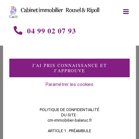
Skip
to
content
04 99 02 07 93
Le vote par
J'AI PRIS CONNAISSANCE ET
J'APPROUVE
correspondance
Paramétrer les cookies
Obligé de s’adapter à cause de la pandémie
POLITIQUE DE CONFIDENTIALITÉ
coronavirus, une nouveauté importante, pour le vote en
DU SITE :
cm-immobilier-balaruc.fr
assemblée générale, a fait son apparition plus
ARTICLE 1 : PRÉAMBULE
rapidement ! Le bulletin de vote par correspondance,