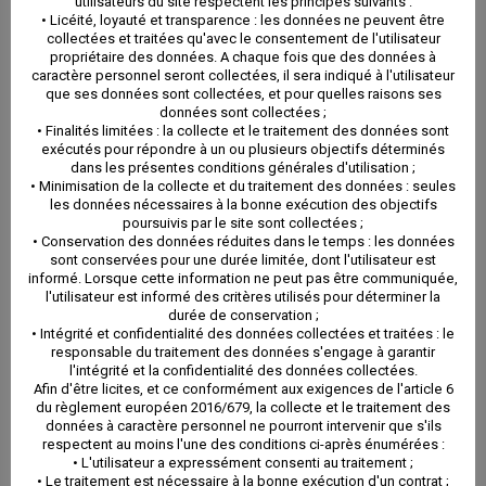
utilisateurs du site respectent les principes suivants :
pouvoir qui sera pris en considération.
• Licéité, loyauté et transparence : les données ne peuvent être
collectées et traitées qu'avec le consentement de l'utilisateur
propriétaire des données. A chaque fois que des données à
RETOUR AUX ACTUALITÉS
caractère personnel seront collectées, il sera indiqué à l'utilisateur
que ses données sont collectées, et pour quelles raisons ses
données sont collectées ;
• Finalités limitées : la collecte et le traitement des données sont
exécutés pour répondre à un ou plusieurs objectifs déterminés
Le 27 juillet 2020 à 15:19
|
Actus
,
infos pratiques
dans les présentes conditions générales d'utilisation ;
• Minimisation de la collecte et du traitement des données : seules
les données nécessaires à la bonne exécution des objectifs
poursuivis par le site sont collectées ;
• Conservation des données réduites dans le temps : les données
sont conservées pour une durée limitée, dont l'utilisateur est
Partager cet article
informé. Lorsque cette information ne peut pas être communiquée,
l'utilisateur est informé des critères utilisés pour déterminer la
Facebook
Twitter
LinkedIn
Reddit
Email
durée de conservation ;
• Intégrité et confidentialité des données collectées et traitées : le
responsable du traitement des données s'engage à garantir
l'intégrité et la confidentialité des données collectées.
Afin d'être licites, et ce conformément aux exigences de l'article 6
Articles similaires
du règlement européen 2016/679, la collecte et le traitement des
données à caractère personnel ne pourront intervenir que s'ils
respectent au moins l'une des conditions ci-après énumérées :
• L'utilisateur a expressément consenti au traitement ;
• Le traitement est nécessaire à la bonne exécution d'un contrat ;