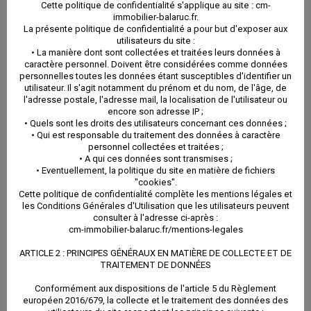
Cette politique de confidentialité s'applique au site : cm-
attention, à ne pas confondre avec le pouvoir, son
immobilier-balaruc.fr.
La présente politique de confidentialité a pour but d'exposer aux
utilité est bien plus importante, le copropriétaire sera
utilisateurs du site :
• La manière dont sont collectées et traitées leurs données à
considéré comme présent et non représenté, les
caractère personnel. Doivent être considérées comme données
personnelles toutes les données étant susceptibles d'identifier un
utilisateur. Il s'agit notamment du prénom et du nom, de l'âge, de
décisions prises sur le bulletin seront fermement
l'adresse postale, l'adresse mail, la localisation de l'utilisateur ou
encore son adresse IP ;
appliquées, comme un vrai bulletin de vote il ne doit
• Quels sont les droits des utilisateurs concernant ces données ;
• Qui est responsable du traitement des données à caractère
comporter aucunes traces écrites (remarques,
personnel collectées et traitées ;
• A qui ces données sont transmises ;
phrases…), il suffira de rayer les mentions inutiles, si le
• Eventuellement, la politique du site en matière de fichiers
"cookies".
copropriétaires ne raye aucune mention, il sera
Cette politique de confidentialité complète les mentions légales et
les Conditions Générales d'Utilisation que les utilisateurs peuvent
considéré comme absent à la résolution en question.
consulter à l'adresse ci-après :
cm-immobilier-balaruc.fr/mentions-legales
Le pouvoir existe toujours et a toujours les mêmes
ARTICLE 2 : PRINCIPES GÉNÉRAUX EN MATIÈRE DE COLLECTE ET DE
valeurs, à la prochaine AG il faudra renvoyer l’un ou
TRAITEMENT DE DONNÉES
l’autre à votre
Syndic
! Si vous renvoyez les 2 c’est le
Conformément aux dispositions de l'article 5 du Règlement
européen 2016/679, la collecte et le traitement des données des