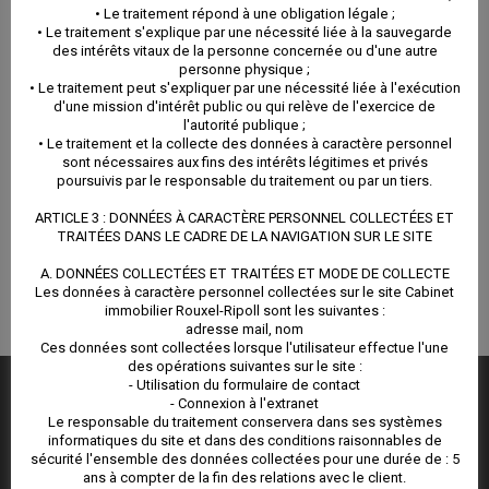
• Le traitement répond à une obligation légale ;
• Le traitement s'explique par une nécessité liée à la sauvegarde
des intérêts vitaux de la personne concernée ou d'une autre
personne physique ;
• Le traitement peut s'expliquer par une nécessité liée à l'exécution
d'une mission d'intérêt public ou qui relève de l'exercice de
l'autorité publique ;
• Le traitement et la collecte des données à caractère personnel
sont nécessaires aux fins des intérêts légitimes et privés
poursuivis par le responsable du traitement ou par un tiers.
ARTICLE 3 : DONNÉES À CARACTÈRE PERSONNEL COLLECTÉES ET
TRAITÉES DANS LE CADRE DE LA NAVIGATION SUR LE SITE
A. DONNÉES COLLECTÉES ET TRAITÉES ET MODE DE COLLECTE
Les données à caractère personnel collectées sur le site Cabinet
immobilier Rouxel-Ripoll sont les suivantes :
adresse mail, nom
Ces données sont collectées lorsque l'utilisateur effectue l'une
des opérations suivantes sur le site :
- Utilisation du formulaire de contact
- Connexion à l'extranet
NOUS CONTACTER
Le responsable du traitement conservera dans ses systèmes
informatiques du site et dans des conditions raisonnables de
Agence Immobilière Balaruc :
sécurité l'ensemble des données collectées pour une durée de : 5
ans à compter de la fin des relations avec le client.
3 rue Montgolfier