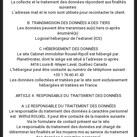
La collecte et le traitement des données répondent aux finalités
34540, Balaruc-les-Bains
suivantes :
04 99 02 07 93
L'adresse mail et le nom sont utilisés pour recontacter le client.
Page de contact
B. TRANSMISSION DES DONNÉES A DES TIERS
Les données peuvent être transmises au(x) tiers ci-après
énuméré(s) :
SUIVEZ NOUS
Logiciel hébergeur de l'extranet (ICS)
C. HÉBERGEMENT DES DONNÉES
Le site Cabinet immobilier Rouxel-Ripoll est hébergé par :
PlanetHoster, dont le siège est situé à l'adresse ci-après :
4416 Louis-B.-Mayer Laval, Québec Canada
L'hébergeur peut être contacté au numéro de téléphone suivant :
+33 1 76 60 41 43
Les données collectées et traitées par le site sont exclusivement
DERNIÈRES ACTUALITÉS
hébergées et traitées en France.
ARTICLE 4 : RESPONSABLE DU TRAITEMENT DES DONNÉES
un syndic à Mèze !
A. LE RESPONSABLE DU TRAITEMENT DES DONNÉES
Le responsable du traitement des données à caractère personnel
La cure à Balaruc et ses bienfaits !
est : Wilfrid ROUXEL. Il peut être contacté de la manière suivante :
Via le formulaire de contact présent sur le site.
Le vote par correspondance
Le responsable du traitement des données est chargé de
déterminer les finalités et les moyens mis au service du traitement