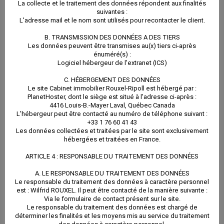
La collecte et le traitement des données répondent aux finalités
gestion détaillé
suivantes :
étude de
L'adresse mail et le nom sont utilisés pour recontacter le client.
Faire le virement
solvabilité,
B. TRANSMISSION DES DONNÉES A DES TIERS
mensuel de vos
Les données peuvent être transmises au(x) tiers ci-après
signature du
énuméré(s) :
loyers directement
Logiciel hébergeur de l'extranet (ICS)
contrat de location
sur votre compte
C. HÉBERGEMENT DES DONNÉES
Émission des avis
Le site Cabinet immobilier Rouxel-Ripoll est hébergé par :
bancaire
PlanetHoster, dont le siège est situé à l'adresse ci-après :
d’échéances
4416 Louis-B.-Mayer Laval, Québec Canada
Préparer les
L'hébergeur peut être contacté au numéro de téléphone suivant :
Encaissement des
+33 1 76 60 41 43
éléments pour
Les données collectées et traitées par le site sont exclusivement
loyers et des
hébergées et traitées en France.
vous aider à
ARTICLE 4 : RESPONSABLE DU TRAITEMENT DES DONNÉES
charges
rédiger vos
A. LE RESPONSABLE DU TRAITEMENT DES DONNÉES
Encaissement du
Le responsable du traitement des données à caractère personnel
déclarations des
est : Wilfrid ROUXEL. Il peut être contacté de la manière suivante :
dépôt de garantie
Via le formulaire de contact présent sur le site.
revenus fonciers
Le responsable du traitement des données est chargé de
et reversement au
déterminer les finalités et les moyens mis au service du traitement
Vous représenter