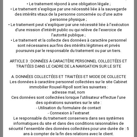
locataire dont nous sommes le seul interlocuteur.
• Le traitement répond à une obligation légale ;
• Le traitement s'explique par une nécessité liée à la sauvegarde
des intérêts vitaux de la personne concernée ou d'une autre
personne physique ;
Nous prenons donc en charge l’ensemble des
• Le traitement peut s'expliquer par une nécessité liée à l'exécution
prestations suivantes :
d'une mission d'intérêt public ou qui relève de l'exercice de
l'autorité publique ;
• Le traitement et la collecte des données à caractère personnel
sont nécessaires aux fins des intérêts légitimes et privés
poursuivis par le responsable du traitement ou par un tiers.
ARTICLE 3 : DONNÉES À CARACTÈRE PERSONNEL COLLECTÉES ET
Établir la
TRAITÉES DANS LE CADRE DE LA NAVIGATION SUR LE SITE
Recherche de
régularisation
A. DONNÉES COLLECTÉES ET TRAITÉES ET MODE DE COLLECTE
locataires
Les données à caractère personnel collectées sur le site Cabinet
annuelle des
immobilier Rouxel-Ripoll sont les suivantes :
Publicité, pose de
adresse mail, nom
charges locatives
Ces données sont collectées lorsque l'utilisateur effectue l'une
pancartes, visites
des opérations suivantes sur le site :
Établir et envoyer
- Utilisation du formulaire de contact
Constitution du
- Connexion à l'extranet
tous les mois un
Le responsable du traitement conservera dans ses systèmes
dossier de
informatiques du site et dans des conditions raisonnables de
sécurité l'ensemble des données collectées pour une durée de : 5
compte rendu de
candidature avec
ans à compter de la fin des relations avec le client.