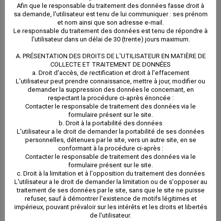
Afin que le responsable du traitement des données fasse droit à
départ du locataire
sa demande, l'utilisateur est tenu de lui communiquer : ses prénom
conservation de
et nom ainsi que son adresse e-mail.
en vous informant
Le responsable du traitement des données est tenu de répondre à
votre bien, après
l'utilisateur dans un délai de 30 (trente) jours maximum.
au préalable
avoir obtenu votre
A. PRÉSENTATION DES DROITS DE L'UTILISATEUR EN MATIÈRE DE
Établir le
COLLECTE ET TRAITEMENT DE DONNÉES
accord sur les
a. Droit d'accès, de rectification et droit à l'effacement
décompte de
L'utilisateur peut prendre connaissance, mettre à jour, modifier ou
devis obtenus
demander la suppression des données le concernant, en
remboursement du
respectant la procédure ci-après énoncée :
auprès
Contacter le responsable de traitement des données via le
dépôt de garantie,
formulaire présent sur le site.
d’entreprises
b. Droit à la portabilité des données
déduction faite
L'utilisateur a le droit de demander la portabilité de ses données
sélectionnées.
personnelles, détenues par le site, vers un autre site, en se
conformant à la procédure ci-après :
éventuellement de
Régler les appels
Contacter le responsable de traitement des données via le
formulaire présent sur le site.
toutes les
c. Droit à la limitation et à l'opposition du traitement des données
de fonds du syndic
L'utilisateur a le droit de demander la limitation ou de s'opposer au
sommes dues
traitement de ses données par le site, sans que le site ne puisse
de copropriété, le
refuser, sauf à démontrer l'existence de motifs légitimes et
impérieux, pouvant prévaloir sur les intérêts et les droits et libertés
cas échéant.
de l'utilisateur.