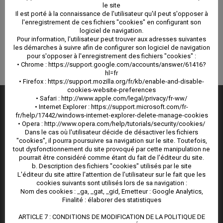
le site
pouvons vous proposer une assurance loyers impayés
Il est porté à la connaissance de l'utilisateur qu'il peut s'opposer à
l'enregistrement de ces fichiers "cookies" en configurant son
et détériorations immobilières.
logiciel de navigation.
Pour information, l'utilisateur peut trouver aux adresses suivantes
les démarches à suivre afin de configurer son logiciel de navigation
pour s'opposer à l'enregistrement des fichiers "cookies" :
• Chrome : https://support.google.com/accounts/answer/61416?
hl=fr
• Firefox : https://support.mozilla.org/fr/kb/enable-and-disable-
cookies-website-preferences
• Safari : http://www.apple.com/legal/privacy/fr-ww/
• Internet Explorer : https://support.microsoft.com/fr-
NOUS CONTACTER
fr/help/17442/windows-internet-explorer-delete-manage-cookies
• Opera : http://www.opera.com/help/tutorials/security/cookies/
Agence Immobilière Balaruc :
Dans le cas où l'utilisateur décide de désactiver les fichiers
"cookies", il pourra poursuivre sa navigation sur le site. Toutefois,
3 rue Montgolfier
tout dysfonctionnement du site provoqué par cette manipulation ne
34540, Balaruc-les-Bains
pourrait être considéré comme étant du fait de l'éditeur du site.
04 99 02 07 93
b. Description des fichiers "cookies" utilisés par le site
Page de contact
L'éditeur du site attire l'attention de l'utilisateur sur le fait que les
cookies suivants sont utilisés lors de sa navigation :
Nom des cookies : _ga, _gat, _gid, Emetteur : Google Analytics,
Finalité : élaborer des statistiques
SUIVEZ NOUS
ARTICLE 7 : CONDITIONS DE MODIFICATION DE LA POLITIQUE DE