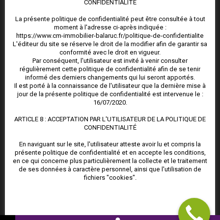
CONFIDENTIALITÉ
La présente politique de confidentialité peut être consultée à tout
moment à l'adresse ci-après indiquée :
https://www.cm-immobilier-balaruc.fr/politique-de-confidentialite
L'éditeur du site se réserve le droit de la modifier afin de garantir sa
conformité avec le droit en vigueur.
DERNIÈRES ACTUALITÉS
Par conséquent, l'utilisateur est invité à venir consulter
régulièrement cette politique de confidentialité afin de se tenir
informé des derniers changements qui lui seront apportés.
un syndic à Mèze !
Il est porté à la connaissance de l'utilisateur que la dernière mise à
jour de la présente politique de confidentialité est intervenue le :
16/07/2020.
La cure à Balaruc et ses bienfaits !
ARTICLE 8 : ACCEPTATION PAR L'UTILISATEUR DE LA POLITIQUE DE
Le vote par correspondance
CONFIDENTIALITÉ
Le marché de l’immobilier sur le bassin de Thau
En naviguant sur le site, l'utilisateur atteste avoir lu et compris la
présente politique de confidentialité et en accepte les conditions,
en ce qui concerne plus particulièrement la collecte et le traitement
de ses données à caractère personnel, ainsi que l'utilisation de
fichiers "cookies".
MENTIONS LÉGALES