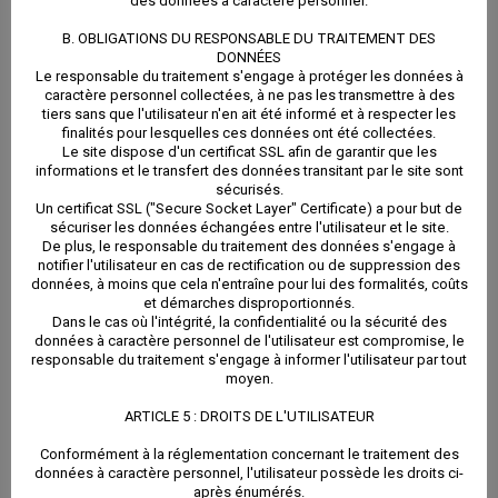
des données à caractère personnel.
bailleur
éventuellement
B. OBLIGATIONS DU RESPONSABLE DU TRAITEMENT DES
Délivrer des
DONNÉES
aux assemblées
Le responsable du traitement s'engage à protéger les données à
quittances
caractère personnel collectées, à ne pas les transmettre à des
générales de
tiers sans que l'utilisateur n'en ait été informé et à respecter les
Dresser les états
finalités pour lesquelles ces données ont été collectées.
Le site dispose d'un certificat SSL afin de garantir que les
copropriétés
des lieux d’entrée
informations et le transfert des données transitant par le site sont
sécurisés.
Vous conseiller sur
Un certificat SSL ("Secure Socket Layer" Certificate) a pour but de
et de sortie
sécuriser les données échangées entre l'utilisateur et le site.
les solutions
De plus, le responsable du traitement des données s'engage à
Information du
notifier l'utilisateur en cas de rectification ou de suppression des
possibles afin
données, à moins que cela n'entraîne pour lui des formalités, coûts
Trésor Public au
et démarches disproportionnés.
optimiser votre
Dans le cas où l'intégrité, la confidentialité ou la sécurité des
départ du locataire
données à caractère personnel de l'utilisateur est compromise, le
investissement
responsable du traitement s'engage à informer l'utilisateur par tout
Entretenir et faire
moyen.
locatif
procéder aux
ARTICLE 5 : DROITS DE L'UTILISATEUR
Relouer au plus
travaux
Conformément à la réglementation concernant le traitement des
vite votre bien au
données à caractère personnel, l'utilisateur possède les droits ci-
nécessaires à la
après énumérés.