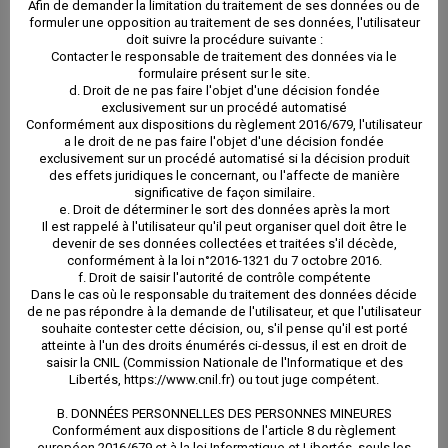
Afin de demander la limitation du traitement de ses données ou de
Payer les factures
formuler une opposition au traitement de ses données, l'utilisateur
doit suivre la procédure suivante :
de tous les
Contacter le responsable de traitement des données via le
formulaire présent sur le site.
fournisseurs
d. Droit de ne pas faire l'objet d'une décision fondée
exclusivement sur un procédé automatisé
Conformément aux dispositions du règlement 2016/679, l'utilisateur
Le coût de notre mission complète :
a le droit de ne pas faire l'objet d'une décision fondée
exclusivement sur un procédé automatisé si la décision produit
des effets juridiques le concernant, ou l'affecte de manière
significative de façon similaire.
e. Droit de déterminer le sort des données après la mort
Il est rappelé à l'utilisateur qu'il peut organiser quel doit être le
devenir de ses données collectées et traitées s'il décède,
conformément à la loi n°2016-1321 du 7 octobre 2016.
Loyer
Honoraires TTC
Honor
f. Droit de saisir l'autorité de contrôle compétente
Dans le cas où le responsable du traitement des données décide
de ne pas répondre à la demande de l'utilisateur, et que l'utilisateur
0 à 400 €
9,60%
8
souhaite contester cette décision, ou, s'il pense qu'il est porté
atteinte à l'un des droits énumérés ci-dessus, il est en droit de
saisir la CNIL (Commission Nationale de l'Informatique et des
401 à 800 €
8,40%
7
Libertés, https://www.cnil.fr) ou tout juge compétent.
B. DONNÉES PERSONNELLES DES PERSONNES MINEURES
Conformément aux dispositions de l'article 8 du règlement
A partir de 801 €
7,20%
6
européen 2016/679 et à la loi Informatique et Libertés, seuls les