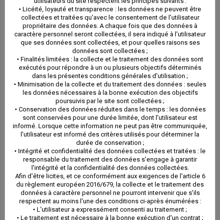
utilisateurs du site respectent les principes suivants :
• Licéité, loyauté et transparence : les données ne peuvent être
collectées et traitées qu'avec le consentement de l'utilisateur
propriétaire des données. A chaque fois que des données à
Nous sommes en mesure d’effectuer toutes les
caractère personnel seront collectées, il sera indiqué à l'utilisateur
que ses données sont collectées, et pour quelles raisons ses
données sont collectées ;
missions liées à la propriété d’un bien destiné à la
• Finalités limitées : la collecte et le traitement des données sont
exécutés pour répondre à un ou plusieurs objectifs déterminés
location nue ou meublée (appartement, maison
dans les présentes conditions générales d'utilisation ;
• Minimisation de la collecte et du traitement des données : seules
individuelle, local commercial).
les données nécessaires à la bonne exécution des objectifs
poursuivis par le site sont collectées ;
• Conservation des données réduites dans le temps : les données
Notre gestion personnalisée vous dégagera de toutes
sont conservées pour une durée limitée, dont l'utilisateur est
informé. Lorsque cette information ne peut pas être communiquée,
les contraintes liées à la location. Nous vous libérons
l'utilisateur est informé des critères utilisés pour déterminer la
durée de conservation ;
de toutes les tâches juridiques administratives et
• Intégrité et confidentialité des données collectées et traitées : le
responsable du traitement des données s'engage à garantir
fiscales afférentes au contrat de location. Nous
l'intégrité et la confidentialité des données collectées.
Afin d'être licites, et ce conformément aux exigences de l'article 6
du règlement européen 2016/679, la collecte et le traitement des
administrons votre bien tout au long de sa location.
données à caractère personnel ne pourront intervenir que s'ils
respectent au moins l'une des conditions ci-après énumérées :
Nous sommes le lien entre le propriétaire bailleur et le
• L'utilisateur a expressément consenti au traitement ;
• Le traitement est nécessaire à la bonne exécution d'un contrat ;