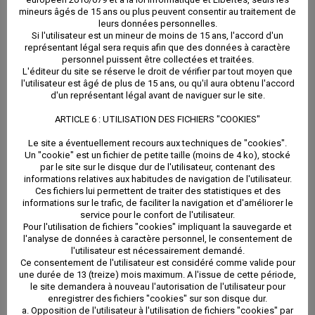
mineurs âgés de 15 ans ou plus peuvent consentir au traitement de
leurs données personnelles.
Si l'utilisateur est un mineur de moins de 15 ans, l'accord d'un
représentant légal sera requis afin que des données à caractère
Des honoraires de gestion dégressifs en
personnel puissent être collectées et traitées.
L'éditeur du site se réserve le droit de vérifier par tout moyen que
fonction du montant des loyers
l'utilisateur est âgé de plus de 15 ans, ou qu'il aura obtenu l'accord
d'un représentant légal avant de naviguer sur le site.
Des honoraires de location et de rédaction
ARTICLE 6 : UTILISATION DES FICHIERS "COOKIES"
d’acte fixés à ½ mois de loyer hors charges
Le site a éventuellement recours aux techniques de "cookies".
Un "cookie" est un fichier de petite taille (moins de 4 ko), stocké
En supplément sur option : la garantie des risques
par le site sur le disque dur de l'utilisateur, contenant des
informations relatives aux habitudes de navigation de l'utilisateur.
locatifs
Ces fichiers lui permettent de traiter des statistiques et des
informations sur le trafic, de faciliter la navigation et d'améliorer le
service pour le confort de l'utilisateur.
Pour l'utilisation de fichiers "cookies" impliquant la sauvegarde et
l'analyse de données à caractère personnel, le consentement de
l'utilisateur est nécessairement demandé.
Malgré tout le soin que nous portons à nos dossiers et
Ce consentement de l'utilisateur est considéré comme valide pour
une durée de 13 (treize) mois maximum. A l'issue de cette période,
parce que personne n’est à l’abri des aléas de la vie,
le site demandera à nouveau l'autorisation de l'utilisateur pour
enregistrer des fichiers "cookies" sur son disque dur.
pour 2,10 % TTC des sommes encaissées, nous
a. Opposition de l'utilisateur à l'utilisation de fichiers "cookies" par